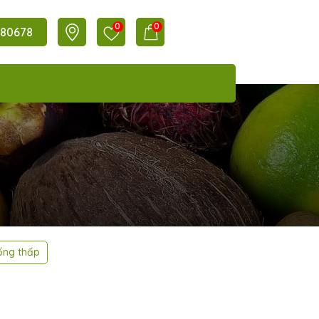
0
0
80678
ống thấp