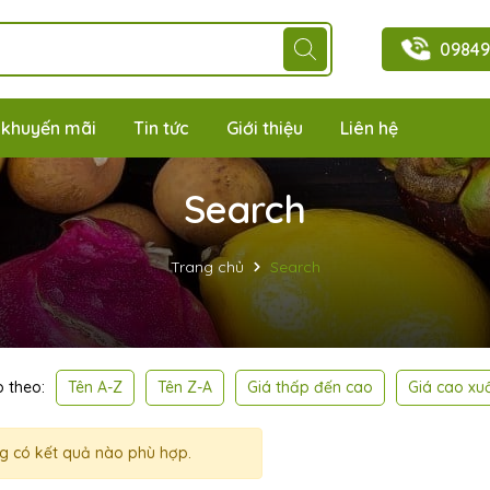
09849
 khuyến mãi
Tin tức
Giới thiệu
Liên hệ
Search
Trang chủ
Search
Tên A-Z
Tên Z-A
Giá thấp đến cao
Giá cao xu
 theo:
g có kết quả nào phù hợp.