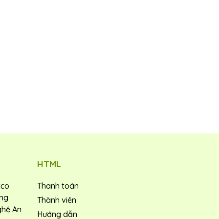
HTML
cco
Thanh toán
ờng
Thành viên
ghệ An
Hướng dẫn