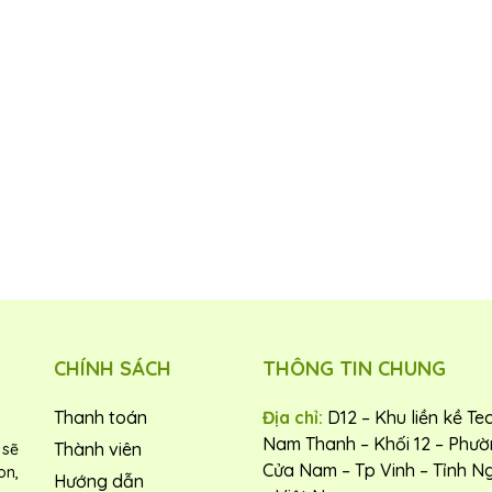
CHÍNH SÁCH
THÔNG TIN CHUNG
Thanh toán
Địa chỉ:
D12 – Khu liền kề Te
Nam Thanh – Khối 12 – Phư
Thành viên
 sẽ
Cửa Nam – Tp Vinh – Tỉnh N
on,
Hướng dẫn