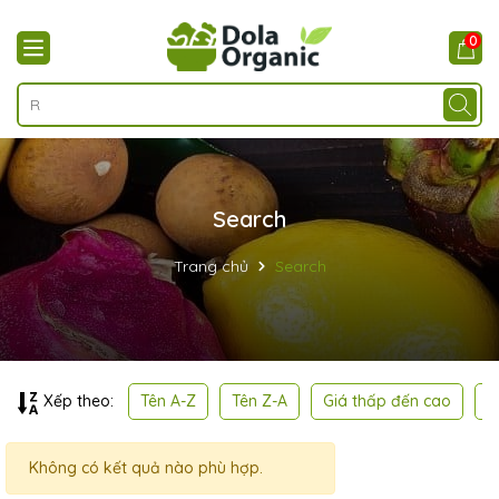
0
Search
Trang chủ
Search
Tên A-Z
Tên Z-A
Giá thấp đến cao
G
Xếp theo:
Không có kết quả nào phù hợp.