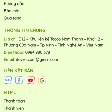
Hướng dẫn
Bảo mật
Quà tặng
THÔNG TIN CHUNG
Địa chỉ:
D12 – Khu liền kề Tecco Nam Thanh – Khối 12 –
Phường Cửa Nam – Tp Vinh – Tỉnh Nghệ An – Việt Nam
Điện thoại:
0984 980 678
Email:
itcviet.com@gmail.com
LIÊN KẾT SÀN
HTML
Thanh toán
Thành viên