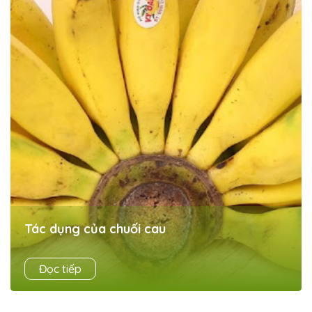
Tác dụng của chuối cau
Như chúng tôi đã đề cập ở trên thì chuối cau rất giàu
Đọc tiếp
dinh dưỡng. Chính vì thế, loại quả này cũng mang đến
những tác dụng tuyệt vời cho sức khoẻ.Giàu ...