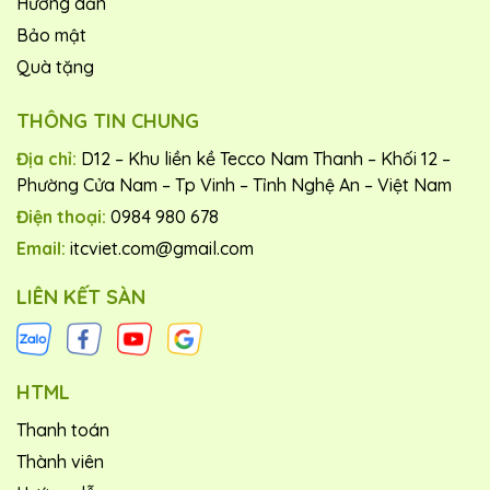
Hướng dẫn
Bảo mật
Quà tặng
THÔNG TIN CHUNG
Địa chỉ:
D12 – Khu liền kề Tecco Nam Thanh – Khối 12 –
Phường Cửa Nam – Tp Vinh – Tỉnh Nghệ An – Việt Nam
Điện thoại:
0984 980 678
Email:
itcviet.com@gmail.com
LIÊN KẾT SÀN
HTML
Thanh toán
Thành viên