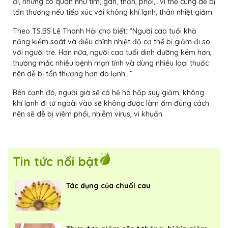
đi, những có quan như tim, gan, thận, phổi,...vì thế cũng dễ bị
tổn thương nếu tiếp xúc với không khí lạnh, thân nhiệt giảm.
Theo TS.BS Lê Thanh Hải cho biết: “Người cao tuổi khả
năng kiểm soát và điều chỉnh nhiệt độ cơ thể bị giảm đi so
với người trẻ. Hơn nữa, người cao tuổi dinh dưỡng kém hơn,
thường mắc nhiều bệnh mạn tính và dùng nhiều loại thuốc
nên dễ bị tổn thương hơn do lạnh…”
Bên cạnh đó, người già sẽ có hệ hô hấp suy giảm, không
khí lạnh đi từ ngoài vào sẽ không được làm ấm đúng cách
nên sẽ dễ bị viêm phổi, nhiễm virus, vi khuẩn.
Tin tức nổi bật
Tác dụng của chuối cau